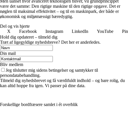
Men uanset hvor avanceret teknologien bliver, vil grundprincippet
være det samme: Den rigtige maskine til den rigtige opgave. Det er
nøglen til maksimal effektivitet – og til en maskinpark, der både er
økonomisk og miljømæssigt bæredygtig.
Del og vis hjerte
X
Facebook
Instagram
LinkedIn
YouTube
Pin
Hold dig opdateret – tilmeld dig
Træt af ligegyldige nyhedsbreve? Det her er anderledes.
Din mail
Bliv medlem
Jeg tilslutter mig sidens betingelser og samtykker til
persondatabehandling.
Tilmeld dig nyhedsbrevet og få værdifuldt indhold – og bare rolig, du
kan altid hoppe fra igen. Vi passer på dine data.
Forskellige bordfræsere samlet i ét overblik