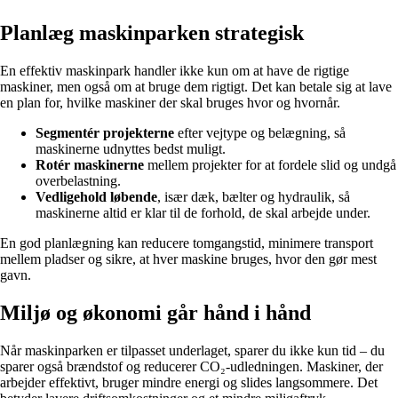
Planlæg maskinparken strategisk
En effektiv maskinpark handler ikke kun om at have de rigtige
maskiner, men også om at bruge dem rigtigt. Det kan betale sig at lave
en plan for, hvilke maskiner der skal bruges hvor og hvornår.
Segmentér projekterne
efter vejtype og belægning, så
maskinerne udnyttes bedst muligt.
Rotér maskinerne
mellem projekter for at fordele slid og undgå
overbelastning.
Vedligehold løbende
, især dæk, bælter og hydraulik, så
maskinerne altid er klar til de forhold, de skal arbejde under.
En god planlægning kan reducere tomgangstid, minimere transport
mellem pladser og sikre, at hver maskine bruges, hvor den gør mest
gavn.
Miljø og økonomi går hånd i hånd
Når maskinparken er tilpasset underlaget, sparer du ikke kun tid – du
sparer også brændstof og reducerer CO₂-udledningen. Maskiner, der
arbejder effektivt, bruger mindre energi og slides langsommere. Det