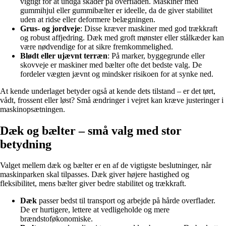
vigtigt for at undgå skader på overfladen. Maskiner med
gummihjul eller gummibælter er ideelle, da de giver stabilitet
uden at ridse eller deformere belægningen.
Grus- og jordveje
: Disse kræver maskiner med god trækkraft
og robust affjedring. Dæk med groft mønster eller stålkæder kan
være nødvendige for at sikre fremkommelighed.
Blødt eller ujævnt terræn
: På marker, byggegrunde eller
skovveje er maskiner med bælter ofte det bedste valg. De
fordeler vægten jævnt og mindsker risikoen for at synke ned.
At kende underlaget betyder også at kende dets tilstand – er det tørt,
vådt, frossent eller løst? Små ændringer i vejret kan kræve justeringer i
maskinopsætningen.
Dæk og bælter – små valg med stor
betydning
Valget mellem dæk og bælter er en af de vigtigste beslutninger, når
maskinparken skal tilpasses. Dæk giver højere hastighed og
fleksibilitet, mens bælter giver bedre stabilitet og trækkraft.
Dæk
passer bedst til transport og arbejde på hårde overflader.
De er hurtigere, lettere at vedligeholde og mere
brændstoføkonomiske.