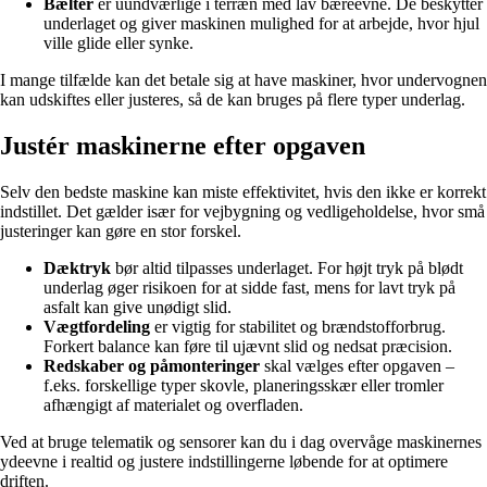
Bælter
er uundværlige i terræn med lav bæreevne. De beskytter
underlaget og giver maskinen mulighed for at arbejde, hvor hjul
ville glide eller synke.
I mange tilfælde kan det betale sig at have maskiner, hvor undervognen
kan udskiftes eller justeres, så de kan bruges på flere typer underlag.
Justér maskinerne efter opgaven
Selv den bedste maskine kan miste effektivitet, hvis den ikke er korrekt
indstillet. Det gælder især for vejbygning og vedligeholdelse, hvor små
justeringer kan gøre en stor forskel.
Dæktryk
bør altid tilpasses underlaget. For højt tryk på blødt
underlag øger risikoen for at sidde fast, mens for lavt tryk på
asfalt kan give unødigt slid.
Vægtfordeling
er vigtig for stabilitet og brændstofforbrug.
Forkert balance kan føre til ujævnt slid og nedsat præcision.
Redskaber og påmonteringer
skal vælges efter opgaven –
f.eks. forskellige typer skovle, planeringsskær eller tromler
afhængigt af materialet og overfladen.
Ved at bruge telematik og sensorer kan du i dag overvåge maskinernes
ydeevne i realtid og justere indstillingerne løbende for at optimere
driften.