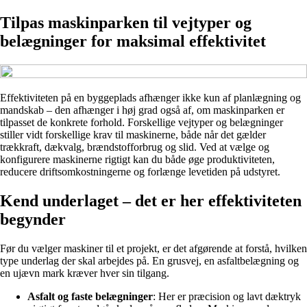
Tilpas maskinparken til vejtyper og
belægninger for maksimal effektivitet
Effektiviteten på en byggeplads afhænger ikke kun af planlægning og
mandskab – den afhænger i høj grad også af, om maskinparken er
tilpasset de konkrete forhold. Forskellige vejtyper og belægninger
stiller vidt forskellige krav til maskinerne, både når det gælder
trækkraft, dækvalg, brændstofforbrug og slid. Ved at vælge og
konfigurere maskinerne rigtigt kan du både øge produktiviteten,
reducere driftsomkostningerne og forlænge levetiden på udstyret.
Kend underlaget – det er her effektiviteten
begynder
Før du vælger maskiner til et projekt, er det afgørende at forstå, hvilken
type underlag der skal arbejdes på. En grusvej, en asfaltbelægning og
en ujævn mark kræver hver sin tilgang.
Asfalt og faste belægninger
: Her er præcision og lavt dæktryk