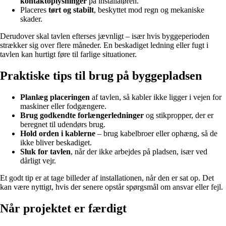
kontaktoplysninger
på installatøren.
Placeres
tørt og stabilt
, beskyttet mod regn og mekaniske
skader.
Derudover skal tavlen efterses jævnligt – især hvis byggeperioden
strækker sig over flere måneder. En beskadiget ledning eller fugt i
tavlen kan hurtigt føre til farlige situationer.
Praktiske tips til brug på byggepladsen
Planlæg placeringen
af tavlen, så kabler ikke ligger i vejen for
maskiner eller fodgængere.
Brug godkendte forlængerledninger
og stikpropper, der er
beregnet til udendørs brug.
Hold orden i kablerne
– brug kabelbroer eller ophæng, så de
ikke bliver beskadiget.
Sluk for tavlen
, når der ikke arbejdes på pladsen, især ved
dårligt vejr.
Et godt tip er at tage billeder af installationen, når den er sat op. Det
kan være nyttigt, hvis der senere opstår spørgsmål om ansvar eller fejl.
Når projektet er færdigt