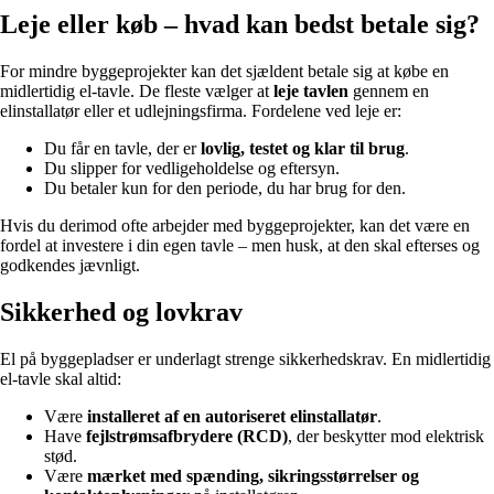
Leje eller køb – hvad kan bedst betale sig?
For mindre byggeprojekter kan det sjældent betale sig at købe en
midlertidig el-tavle. De fleste vælger at
leje tavlen
gennem en
elinstallatør eller et udlejningsfirma. Fordelene ved leje er:
Du får en tavle, der er
lovlig, testet og klar til brug
.
Du slipper for vedligeholdelse og eftersyn.
Du betaler kun for den periode, du har brug for den.
Hvis du derimod ofte arbejder med byggeprojekter, kan det være en
fordel at investere i din egen tavle – men husk, at den skal efterses og
godkendes jævnligt.
Sikkerhed og lovkrav
El på byggepladser er underlagt strenge sikkerhedskrav. En midlertidig
el-tavle skal altid:
Være
installeret af en autoriseret elinstallatør
.
Have
fejlstrømsafbrydere (RCD)
, der beskytter mod elektrisk
stød.
Være
mærket med spænding, sikringsstørrelser og