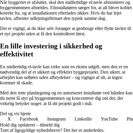
Når byggeriet er afsluttet, skal den midlertidige el-tavle afmonteres og
byggestrømmen afmeldes. Elinstallatøren sørger for, at alt bliver koblet
korrekt fra, og at installationen efterlades sikker. Hvis du har lejet
tavlen, afhenter udlejningsfirmaet den typisk samme dag.
Det er vigtigt, at du ikke selv forsøger at genbruge eller flytte tavlen til
et nyt projekt uden at få den kontrolleret først.
En lille investering i sikkerhed og
effektivitet
En midlertidig el-tavle kan virke som en ekstra udgift, men den er en
nødvendig del af et sikkert og effektivt byggeprojekt. Den sikrer, at
arbejdet kan udføres uden afbrydelser – og vigtigst af alt, at ingen
kommer til skade.
Med den rette planlægning og en autoriseret installatør ved hånden kan
du nemt få styr på byggestrømmen og koncentrere dig om det, der
virkelig betyder noget: at få dit projekt godt i mål.
Del og vis hjerte
X
Facebook
Instagram
LinkedIn
YouTube
Pin
Hold dig opdateret – tilmeld dig
Træt af ligegyldige nyhedsbreve? Det her er anderledes.