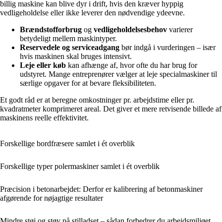
billig maskine kan blive dyr i drift, hvis den kræver hyppig
vedligeholdelse eller ikke leverer den nødvendige ydeevne.
Brændstofforbrug
og
vedligeholdelsesbehov
varierer
betydeligt mellem maskintyper.
Reservedele og serviceadgang
bør indgå i vurderingen – især
hvis maskinen skal bruges intensivt.
Leje eller køb
kan afhænge af, hvor ofte du har brug for
udstyret. Mange entreprenører vælger at leje specialmaskiner til
særlige opgaver for at bevare fleksibiliteten.
Et godt råd er at beregne omkostninger pr. arbejdstime eller pr.
kvadratmeter komprimeret areal. Det giver et mere retvisende billede af
maskinens reelle effektivitet.
Forskellige bordfræsere samlet i ét overblik
Forskellige typer polermaskiner samlet i ét overblik
Præcision i betonarbejdet: Derfor er kalibrering af betonmaskiner
afgørende for nøjagtige resultater
Mindre støj og støv på stilladset – sådan forbedrer du arbejdsmiljøet