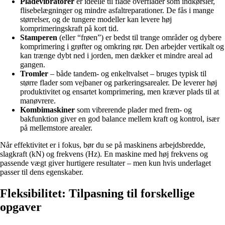
Pladevibratorer
er ideelle til flade overflader som indkørsler,
flisebelægninger og mindre asfaltreparationer. De fås i mange
størrelser, og de tungere modeller kan levere høj
komprimeringskraft på kort tid.
Stamperen
(eller “frøen”) er bedst til trange områder og dybere
komprimering i grøfter og omkring rør. Den arbejder vertikalt og
kan trænge dybt ned i jorden, men dækker et mindre areal ad
gangen.
Tromler
– både tandem- og enkeltvalset – bruges typisk til
større flader som vejbaner og parkeringsarealer. De leverer høj
produktivitet og ensartet komprimering, men kræver plads til at
manøvrere.
Kombimaskiner
som vibrerende plader med frem- og
bakfunktion giver en god balance mellem kraft og kontrol, især
på mellemstore arealer.
Når effektivitet er i fokus, bør du se på maskinens arbejdsbredde,
slagkraft (kN) og frekvens (Hz). En maskine med høj frekvens og
passende vægt giver hurtigere resultater – men kun hvis underlaget
passer til dens egenskaber.
Fleksibilitet: Tilpasning til forskellige
opgaver