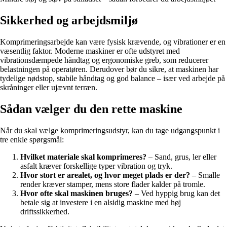
Sikkerhed og arbejdsmiljø
Komprimeringsarbejde kan være fysisk krævende, og vibrationer er en
væsentlig faktor. Moderne maskiner er ofte udstyret med
vibrationsdæmpede håndtag og ergonomiske greb, som reducerer
belastningen på operatøren. Derudover bør du sikre, at maskinen har
tydelige nødstop, stabile håndtag og god balance – især ved arbejde på
skråninger eller ujævnt terræn.
Sådan vælger du den rette maskine
Når du skal vælge komprimeringsudstyr, kan du tage udgangspunkt i
tre enkle spørgsmål:
Hvilket materiale skal komprimeres?
– Sand, grus, ler eller
asfalt kræver forskellige typer vibration og tryk.
Hvor stort er arealet, og hvor meget plads er der?
– Smalle
render kræver stamper, mens store flader kalder på tromle.
Hvor ofte skal maskinen bruges?
– Ved hyppig brug kan det
betale sig at investere i en alsidig maskine med høj
driftssikkerhed.