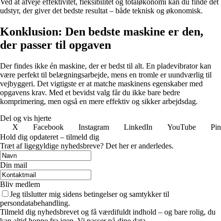
Ved at afveje effektivitet, fleksibilitet og totaløkonomi kan du finde det
udstyr, der giver det bedste resultat – både teknisk og økonomisk.
Konklusion: Den bedste maskine er den,
der passer til opgaven
Der findes ikke én maskine, der er bedst til alt. En pladevibrator kan
være perfekt til belægningsarbejde, mens en tromle er uundværlig til
vejbyggeri. Det vigtigste er at matche maskinens egenskaber med
opgavens krav. Med et bevidst valg får du ikke bare bedre
komprimering, men også en mere effektiv og sikker arbejdsdag.
Del og vis hjerte
X
Facebook
Instagram
LinkedIn
YouTube
Pin
Hold dig opdateret – tilmeld dig
Træt af ligegyldige nyhedsbreve? Det her er anderledes.
Din mail
Bliv medlem
Jeg tilslutter mig sidens betingelser og samtykker til
persondatabehandling.
Tilmeld dig nyhedsbrevet og få værdifuldt indhold – og bare rolig, du
kan altid hoppe fra igen. Vi passer på dine data.