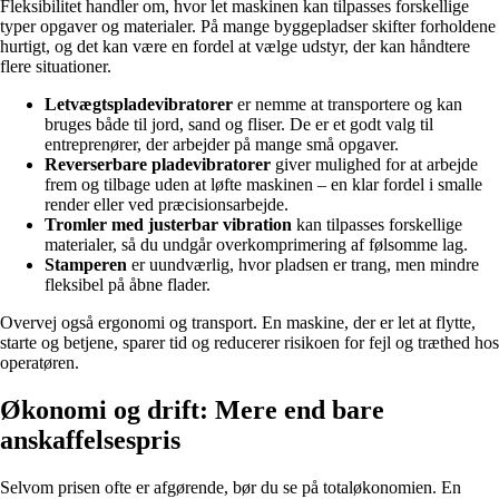
Fleksibilitet handler om, hvor let maskinen kan tilpasses forskellige
typer opgaver og materialer. På mange byggepladser skifter forholdene
hurtigt, og det kan være en fordel at vælge udstyr, der kan håndtere
flere situationer.
Letvægtspladevibratorer
er nemme at transportere og kan
bruges både til jord, sand og fliser. De er et godt valg til
entreprenører, der arbejder på mange små opgaver.
Reverserbare pladevibratorer
giver mulighed for at arbejde
frem og tilbage uden at løfte maskinen – en klar fordel i smalle
render eller ved præcisionsarbejde.
Tromler med justerbar vibration
kan tilpasses forskellige
materialer, så du undgår overkomprimering af følsomme lag.
Stamperen
er uundværlig, hvor pladsen er trang, men mindre
fleksibel på åbne flader.
Overvej også ergonomi og transport. En maskine, der er let at flytte,
starte og betjene, sparer tid og reducerer risikoen for fejl og træthed hos
operatøren.
Økonomi og drift: Mere end bare
anskaffelsespris
Selvom prisen ofte er afgørende, bør du se på totaløkonomien. En