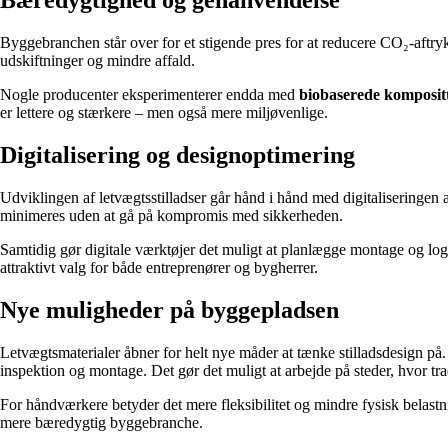
Bæredygtighed og genanvendelse
Byggebranchen står over for et stigende pres for at reducere CO₂-aftryk
udskiftninger og mindre affald.
Nogle producenter eksperimenterer endda med
biobaserede komposit
er lettere og stærkere – men også mere miljøvenlige.
Digitalisering og designoptimering
Udviklingen af letvægtsstilladser går hånd i hånd med digitaliseringen
minimeres uden at gå på kompromis med sikkerheden.
Samtidig gør digitale værktøjer det muligt at planlægge montage og logis
attraktivt valg for både entreprenører og bygherrer.
Nye muligheder på byggepladsen
Letvægtsmaterialer åbner for helt nye måder at tænke stilladsdesign på
inspektion og montage. Det gør det muligt at arbejde på steder, hvor trad
For håndværkere betyder det mere fleksibilitet og mindre fysisk belastni
mere bæredygtig byggebranche.