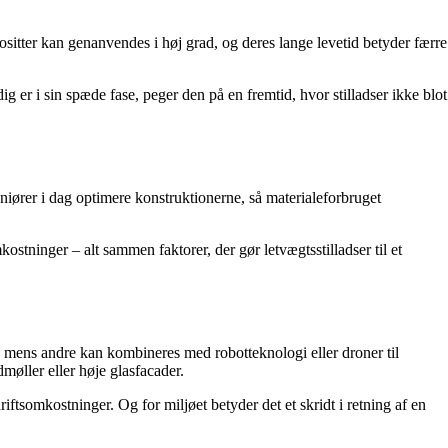
ositter kan genanvendes i høj grad, og deres lange levetid betyder færre
g er i sin spæde fase, peger den på en fremtid, hvor stilladser ikke blot
iører i dag optimere konstruktionerne, så materialeforbruget
ostninger – alt sammen faktorer, der gør letvægtsstilladser til et
, mens andre kan kombineres med robotteknologi eller droner til
dmøller eller høje glasfacader.
iftsomkostninger. Og for miljøet betyder det et skridt i retning af en