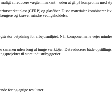
et muligt at reducere vægten markant – uden at gå på kompromis med st
rforstærket plast (CFRP) og glasfiber. Disse materialer kombinerer lav
er længere og kræver mindre vedligeholdelse.
også stor betydning for arbejdsmiljøet. Når komponenterne vejer mindre
er sammen uden brug af tunge værktøjer. Det reducerer både opstilling
ngsprojekter til store industribyggerier.
nde for nøjagtige resultater