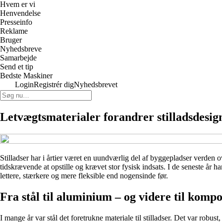
Hvem er vi
Henvendelse
Presseinfo
Reklame
Bruger
Nyhedsbreve
Samarbejde
Send et tip
Bedste Maskiner
Login
Registrér dig
Nyhedsbrevet
Letvægtsmaterialer forandrer stilladsdesig
Stilladser har i årtier været en uundværlig del af byggepladser verden
tidskrævende at opstille og krævet stor fysisk indsats. I de seneste år
lettere, stærkere og mere fleksible end nogensinde før.
Fra stål til aluminium – og videre til kompo
I mange år var stål det foretrukne materiale til stilladser. Det var rob