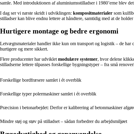
samle. Med introduktionen af aluminiumsstilladser i 1980’erne blev d
I dag ser vi næste skridt i udviklingen:
kompositmaterialer
som kulfibe
stilladser kan blive endnu lettere at håndtere, samtidig med at de hold
Hurtigere montage og bedre ergonomi
Letvægtsmaterialer handler ikke kun om transport og logistik – de har 
hurtigere og mere sikkert.
Flere producenter har udviklet
modulære systemer
, hvor delene klikk
stilladserne lettere tilpasses forskellige bygningstyper – fra små renoveri
Forskellige bordfræsere samlet i ét overblik
Forskellige typer polermaskiner samlet i ét overblik
Præcision i betonarbejdet: Derfor er kalibrering af betonmaskiner afgøre
Mindre støj og støv på stilladset – sådan forbedrer du arbejdsmiljøet