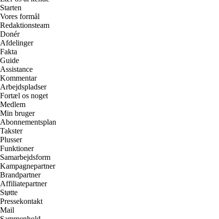
Starten
Vores formål
Redaktionsteam
Donér
Afdelinger
Fakta
Guide
Assistance
Kommentar
Arbejdspladser
Fortæl os noget
Medlem
Min bruger
Abonnementsplan
Takster
Plusser
Funktioner
Samarbejdsform
Kampagnepartner
Brandpartner
Affiliatepartner
Støtte
Pressekontakt
Mail
Sammenhold