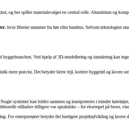
ket, og her spiller materialevalget en central rolle. Aluminium og komp
ter
, hvor fibrene stammer fra hør eller bambus. Selvom teknologien stadi
 af byggebranchen. Ved hjælp af 3D-modellering og simulering kan ingen
tik mere præcist. Det betyder færre fejl, kortere byggetid og lavere omk
. Nogle systemer kan foldes sammen og transporteres i mindre køretøjer
itionelle stilladser tidligere var upraktiske – for eksempel på broer, vin
ng. For entreprenører betyder det hurtigere projektafvikling og lavere dr