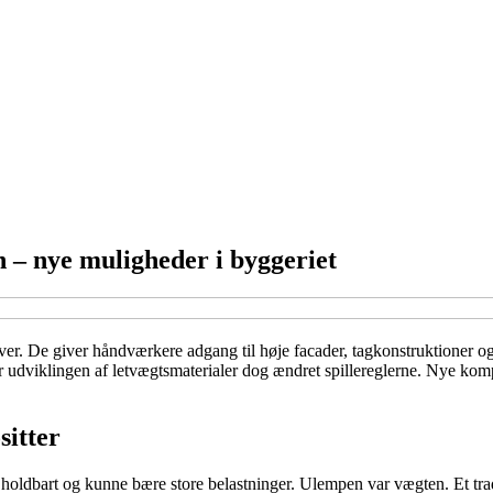
n – nye muligheder i byggeriet
 over. De giver håndværkere adgang til høje facader, tagkonstruktioner 
 har udviklingen af letvægtsmaterialer dog ændret spillereglerne. Nye ko
sitter
ust, holdbart og kunne bære store belastninger. Ulempen var vægten. Et tr