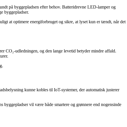
 rundt på byggepladsen efter behov. Batteridrevne LED-lamper og
ige byggepladser.
gt at optimere energiforbruget og sikre, at lyset kun er tændt, når det
rer CO₂-udledningen, og den lange levetid betyder mindre affald.
urer.
g.
dsbelysning kunne kobles til IoT-systemer, der automatisk justerer
idens byggepladser vil være både smartere og grønnere end nogensinde