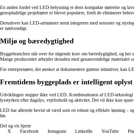
En anden fordel ved LED-belysning er dens kompakte størrelse og lave 
genopladelige projektører er blevet populære, fordi de eliminerer behov
Derudover kan LED-armaturer nemt integreres med sensorer og styringssy
er nødvendigt.
Miljø og bæredygtighed
Byggebranchen står over for stigende krav om bæredygtighed, og her sp
Mange producenter arbejder desuden med genanvendelige materialer og d
For entreprenører, der ønsker at dokumentere grønne initiativer, kan LED
Fremtidens byggeplads er intelligent oplyst
Udviklingen stopper ikke ved LED. Kombinationen af LED-teknologi og d
lysstyrken efter dagslys, vejrforhold og aktivitet. Det vil ikke kun spa
LED har allerede bevist sit værd som en robust og effektiv løsning – o
før.
Del og vis hjerte
X
Facebook
Instagram
LinkedIn
YouTube
Pin