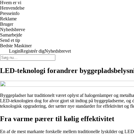
Hvem er vi
Henvendelse
Presseinfo
Reklame
Bruger
Nyhedsbreve
Samarbejde
Send et tip
Bedste Maskiner
Login
Registrér dig
Nyhedsbrevet
LED-teknologi forandrer byggepladsbelysn
Byggepladser har traditionelt været oplyst af halogenlamper og metalha
LED-teknologien dog for alvor gjort sit indtog på byggepladserne, og 
teknologisk opgradering, der sætter nye standarder for effektivitet og fle
Fra varme pærer til kølig effektivitet
En af de mest markante forskelle mellem traditionelle lyskilder og LE