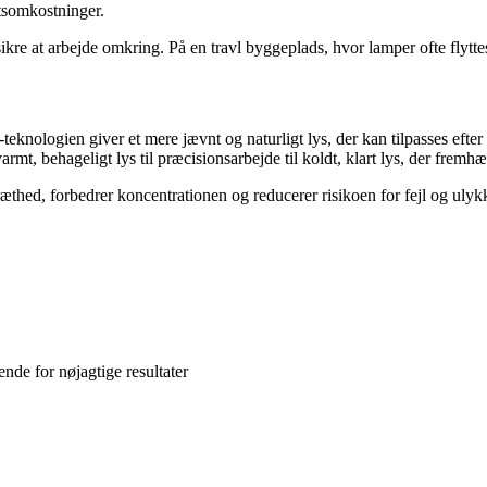
ftsomkostninger.
re at arbejde omkring. På en travl byggeplads, hvor lamper ofte flyttes
teknologien giver et mere jævnt og naturligt lys, der kan tilpasses ef
armt, behageligt lys til præcisionsarbejde til koldt, klart lys, der fremhæ
æthed, forbedrer koncentrationen og reducerer risikoen for fejl og ulykk
nde for nøjagtige resultater