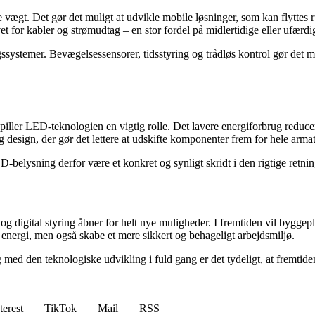
vægt. Det gør det muligt at udvikle mobile løsninger, som kan flyttes
et for kabler og strømudtag – en stor fordel på midlertidige eller ufærd
stemer. Bevægelsessensorer, tidsstyring og trådløs kontrol gør det muli
iller LED-teknologien en vigtig rolle. Det lavere energiforbrug reduce
esign, der gør det lettere at udskifte komponenter frem for hele armat
-belysning derfor være et konkret og synligt skridt i den rigtige retnin
igital styring åbner for helt nye muligheder. I fremtiden vil byggepla
re energi, men også skabe et mere sikkert og behageligt arbejdsmiljø.
g med den teknologiske udvikling i fuld gang er det tydeligt, at fremt
terest
TikTok
Mail
RSS