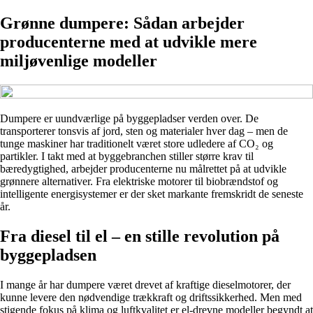
Grønne dumpere: Sådan arbejder
producenterne med at udvikle mere
miljøvenlige modeller
Dumpere er uundværlige på byggepladser verden over. De
transporterer tonsvis af jord, sten og materialer hver dag – men de
tunge maskiner har traditionelt været store udledere af CO₂ og
partikler. I takt med at byggebranchen stiller større krav til
bæredygtighed, arbejder producenterne nu målrettet på at udvikle
grønnere alternativer. Fra elektriske motorer til biobrændstof og
intelligente energisystemer er der sket markante fremskridt de seneste
år.
Fra diesel til el – en stille revolution på
byggepladsen
I mange år har dumpere været drevet af kraftige dieselmotorer, der
kunne levere den nødvendige trækkraft og driftssikkerhed. Men med
stigende fokus på klima og luftkvalitet er el-drevne modeller begyndt at