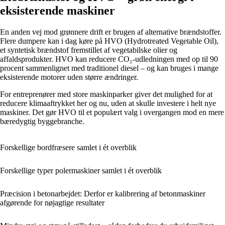
eksisterende maskiner
En anden vej mod grønnere drift er brugen af alternative brændstoffer.
Flere dumpere kan i dag køre på HVO (Hydrotreated Vegetable Oil),
et syntetisk brændstof fremstillet af vegetabilske olier og
affaldsprodukter. HVO kan reducere CO₂-udledningen med op til 90
procent sammenlignet med traditionel diesel – og kan bruges i mange
eksisterende motorer uden større ændringer.
For entreprenører med store maskinparker giver det mulighed for at
reducere klimaaftrykket her og nu, uden at skulle investere i helt nye
maskiner. Det gør HVO til et populært valg i overgangen mod en mere
bæredygtig byggebranche.
Forskellige bordfræsere samlet i ét overblik
Forskellige typer polermaskiner samlet i ét overblik
Præcision i betonarbejdet: Derfor er kalibrering af betonmaskiner
afgørende for nøjagtige resultater