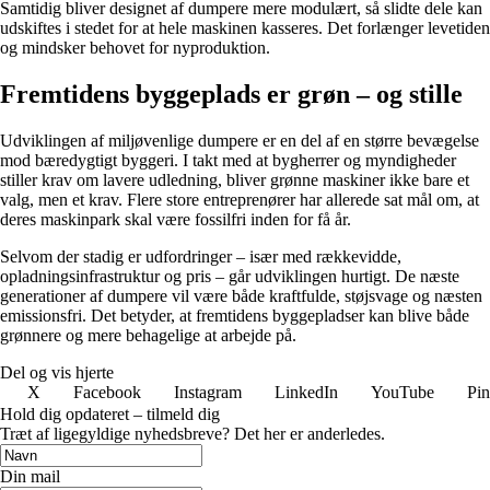
Samtidig bliver designet af dumpere mere modulært, så slidte dele kan
udskiftes i stedet for at hele maskinen kasseres. Det forlænger levetiden
og mindsker behovet for nyproduktion.
Fremtidens byggeplads er grøn – og stille
Udviklingen af miljøvenlige dumpere er en del af en større bevægelse
mod bæredygtigt byggeri. I takt med at bygherrer og myndigheder
stiller krav om lavere udledning, bliver grønne maskiner ikke bare et
valg, men et krav. Flere store entreprenører har allerede sat mål om, at
deres maskinpark skal være fossilfri inden for få år.
Selvom der stadig er udfordringer – især med rækkevidde,
opladningsinfrastruktur og pris – går udviklingen hurtigt. De næste
generationer af dumpere vil være både kraftfulde, støjsvage og næsten
emissionsfri. Det betyder, at fremtidens byggepladser kan blive både
grønnere og mere behagelige at arbejde på.
Del og vis hjerte
X
Facebook
Instagram
LinkedIn
YouTube
Pin
Hold dig opdateret – tilmeld dig
Træt af ligegyldige nyhedsbreve? Det her er anderledes.
Din mail