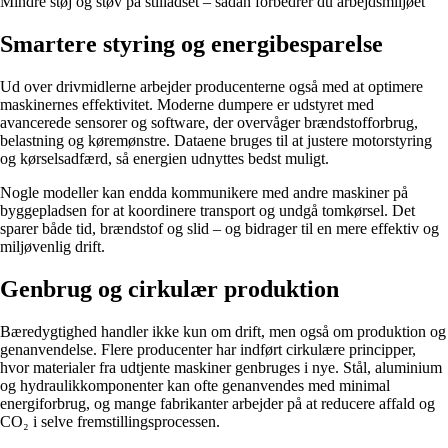
Mindre støj og støv på stilladset – sådan forbedrer du arbejdsmiljøet
Smartere styring og energibesparelse
Ud over drivmidlerne arbejder producenterne også med at optimere
maskinernes effektivitet. Moderne dumpere er udstyret med
avancerede sensorer og software, der overvåger brændstofforbrug,
belastning og køremønstre. Dataene bruges til at justere motorstyring
og kørselsadfærd, så energien udnyttes bedst muligt.
Nogle modeller kan endda kommunikere med andre maskiner på
byggepladsen for at koordinere transport og undgå tomkørsel. Det
sparer både tid, brændstof og slid – og bidrager til en mere effektiv og
miljøvenlig drift.
Genbrug og cirkulær produktion
Bæredygtighed handler ikke kun om drift, men også om produktion og
genanvendelse. Flere producenter har indført cirkulære principper,
hvor materialer fra udtjente maskiner genbruges i nye. Stål, aluminium
og hydraulikkomponenter kan ofte genanvendes med minimal
energiforbrug, og mange fabrikanter arbejder på at reducere affald og
CO₂ i selve fremstillingsprocessen.