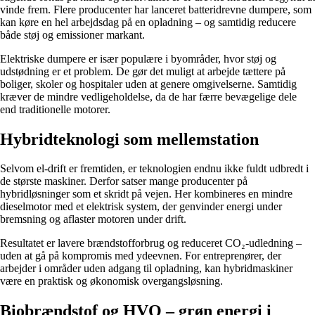
vinde frem. Flere producenter har lanceret batteridrevne dumpere, som
kan køre en hel arbejdsdag på en opladning – og samtidig reducere
både støj og emissioner markant.
Elektriske dumpere er især populære i byområder, hvor støj og
udstødning er et problem. De gør det muligt at arbejde tættere på
boliger, skoler og hospitaler uden at genere omgivelserne. Samtidig
kræver de mindre vedligeholdelse, da de har færre bevægelige dele
end traditionelle motorer.
Hybridteknologi som mellemstation
Selvom el-drift er fremtiden, er teknologien endnu ikke fuldt udbredt i
de største maskiner. Derfor satser mange producenter på
hybridløsninger som et skridt på vejen. Her kombineres en mindre
dieselmotor med et elektrisk system, der genvinder energi under
bremsning og aflaster motoren under drift.
Resultatet er lavere brændstofforbrug og reduceret CO₂-udledning –
uden at gå på kompromis med ydeevnen. For entreprenører, der
arbejder i områder uden adgang til opladning, kan hybridmaskiner
være en praktisk og økonomisk overgangsløsning.
Biobrændstof og HVO – grøn energi i