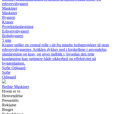
erhvervsbyggeri
Maskiner
Maskiner
Byggeri
Kraner
Projektplanlægning
Erhvervsbyggeri
Boligbyggeri
5 min
Kraner spiller en central rolle i alt fra mindre boligprojekter til store
erhvervsbyggerier. Artiklen dykker ned i forskellene i anvendelse,
planlægning og krav, og giver indblik i, hvordan den rette
kranløsning kan optimere både sikkerhed og effektivitet på
byggepladsen.
Sofie Odgaard
Sofie
Odgaard
Bedste Maskiner
Hvem er vi
Henvendelse
Presseinfo
Reklame
Bruger