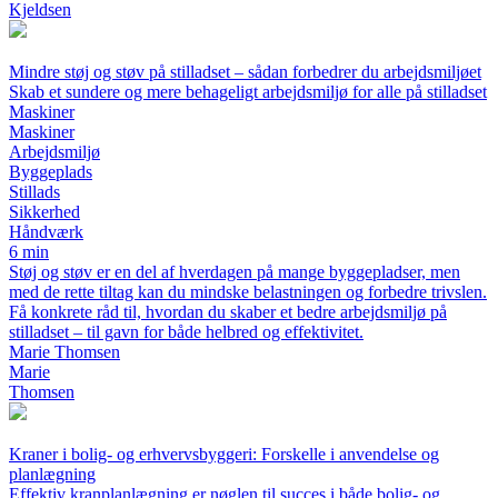
Kjeldsen
Mindre støj og støv på stilladset – sådan forbedrer du arbejdsmiljøet
Skab et sundere og mere behageligt arbejdsmiljø for alle på stilladset
Maskiner
Maskiner
Arbejdsmiljø
Byggeplads
Stillads
Sikkerhed
Håndværk
6 min
Støj og støv er en del af hverdagen på mange byggepladser, men
med de rette tiltag kan du mindske belastningen og forbedre trivslen.
Få konkrete råd til, hvordan du skaber et bedre arbejdsmiljø på
stilladset – til gavn for både helbred og effektivitet.
Marie Thomsen
Marie
Thomsen
Kraner i bolig- og erhvervsbyggeri: Forskelle i anvendelse og
planlægning
Effektiv kranplanlægning er nøglen til succes i både bolig- og