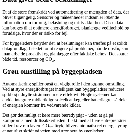
Et af de store fremskridt ved automatisering er mængden af data, der
bliver tilgængelig. Sensorer og måleenheder indsamler løbende
information om forbrug, belastning og driftssikkerhed. Disse data
kan bruges til at optimere energiforbruget, planlægge vedligehold og
forudsige, hvor der er risiko for fejl.
For byggeledere betyder det, at beslutninger kan træffes på et solidt
datagrundlag. I stedet for at reagere på problemer, når de opstår, kan
man arbejde proaktivt og planlægge efter faktiske behov. Det sparer
både tid, ressourcer og CO₂.
Grøn omstilling på byggepladsen
Automatisering spiller også en vigtig rolle i den grønne omstilling.
Ved at styre energiforbruget intelligent kan byggepladser reducere
spild og udnytte strømmen mere effektivt. Nogle systemer kan
endda integrere midlertidige solcelleanlæg eller batterilagre, så dele
af energien kommer fra vedvarende kilder.
Det gør det muligt at køre mere bæredygtigt – uden at gå på
kompromis med driftssikkerheden. I takt med at flere entreprenører
stiller krav om lavere CO₂-aftryk, bliver automatiseret energistyring
et naturligt skridt på vejen mod grønnere byggepladser.