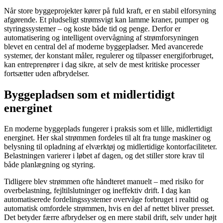
Når store byggeprojekter kører på fuld kraft, er en stabil elforsyning
afgørende. Et pludseligt strømsvigt kan lamme kraner, pumper og
styringssystemer – og koste både tid og penge. Derfor er
automatisering og intelligent overvågning af strømforsyningen
blevet en central del af moderne byggepladser. Med avancerede
systemer, der konstant måler, regulerer og tilpasser energiforbruget,
kan entreprenører i dag sikre, at selv de mest kritiske processer
fortsætter uden afbrydelser.
Byggepladsen som et midlertidigt
energinet
En moderne byggeplads fungerer i praksis som et lille, midlertidigt
energinet. Her skal strømmen fordeles til alt fra tunge maskiner og
belysning til opladning af elværktøj og midlertidige kontorfaciliteter.
Belastningen varierer i løbet af dagen, og det stiller store krav til
både planlægning og styring.
Tidligere blev strømmen ofte håndteret manuelt – med risiko for
overbelastning, fejltilslutninger og ineffektiv drift. I dag kan
automatiserede fordelingssystemer overvåge forbruget i realtid og
automatisk omfordele strømmen, hvis en del af nettet bliver presset.
Det betyder færre afbrydelser og en mere stabil drift, selv under højt