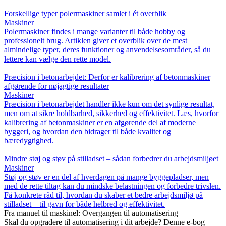
Forskellige typer polermaskiner samlet i ét overblik
Maskiner
Polermaskiner findes i mange varianter til både hobby og
professionelt brug. Artiklen giver et overblik over de mest
almindelige typer, deres funktioner og anvendelsesområder, så du
lettere kan vælge den rette model.
Præcision i betonarbejdet: Derfor er kalibrering af betonmaskiner
afgørende for nøjagtige resultater
Maskiner
Præcision i betonarbejdet handler ikke kun om det synlige resultat,
men om at sikre holdbarhed, sikkerhed og effektivitet. Læs, hvorfor
kalibrering af betonmaskiner er en afgørende del af moderne
byggeri, og hvordan den bidrager til både kvalitet og
bæredygtighed.
Mindre støj og støv på stilladset – sådan forbedrer du arbejdsmiljøet
Maskiner
Støj og støv er en del af hverdagen på mange byggepladser, men
med de rette tiltag kan du mindske belastningen og forbedre trivslen.
Få konkrete råd til, hvordan du skaber et bedre arbejdsmiljø på
stilladset – til gavn for både helbred og effektivitet.
Fra manuel til maskinel: Overgangen til automatisering
Skal du opgradere til automatisering i dit arbejde? Denne e-bog