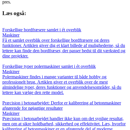
pres.
Læs også:
Forskellige bordfræsere samlet i ét overblik
Maskiner
Få et samlet overblik over forskellige bordfræsere og deres
funktioner. Artiklen giver dig et klart billede af mulighederne, så du
lettere kan finde den bordfræser, der passer bedst til dit værksted og
dine projekter.
Forskellige typer polermaskiner samlet i ét overblik
Maskiner
Polermaskiner findes i mange varianter til både hobby og
professionelt brug. Artiklen giver et overblik over de mest
almindelige typer, deres funktioner og anvendelsesområder, så du
lettere kan vælge den rette model.
Præcision i betonarbejdet: Derfor er kalibrering af betonmaskiner
afgørende for nøjagtige resultater
Maskiner
Præcision i betonarbejdet handler ikke kun om det synlige resultat,
men om at sikre holdbarhed, sikkerhed og effektivitet. Læs, hvorfor
kalibrering af betonmaskiner er en afgørende del af moderne