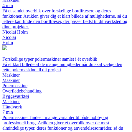
Maskiner
4 min
Få et samlet overblik over forskellige bordfræsere og deres
funktioner. Artiklen giver dig et klart billede af mulighederne, så du
lettere kan finde den bordfræser, der passer bedst til dit værksted og
dine projekter.
Nicolai Holm
Nicolai
Holm
Forskellige typer polermaskiner samlet i ét overblik
Få et klart billede af de mange muligheder når du skal vælge den
rette polermaskine til dit projekt
Maskiner
Maskiner
Polermaskine
Overfladebehandling
Byggeværktøj
Maskiner
Håndværk
7 min
Polermaskiner findes i mange varianter til både hobby og
professionelt brug. Artiklen giver et overblik over de mest
almindelige typer, deres funktioner og anvendelsesområder, så du