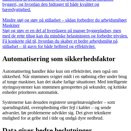
byggeri, og hvordan den bidrager til både kvalitet og
bæredygtighed.
Mindre støj og støv på stilladset – sådan forbedrer du arbejdsmiljøet
Maskiner
Støj og støv er en del af hverdagen på mange byggepladser, men
med de rette tiltag kan du mindske belastningen og forbedre trivslen.
Få konkrete råd til, hvordan du skaber et bedre arbejdsmiljø på
stilladset – til gavn for både helbred og effektivitet.
Automatisering som sikkerhedsfaktor
Automatisering handler ikke kun om effektivitet, men også om
sikkerhed. Når strømmen svigter midt i en støbning eller under brug
af tunge maskiner, kan det skabe farlige situationer. Med intelligente
styringssystemer kan strømmen genoprettes på sekunder, og kritiske
enheder prioriteres automatisk.
Systemerne kan desuden registrere uregelmæssigheder – som
spændingsfald, overophedning eller fejl i kabler – og sende
advarsler, før problemerne udvikler sig. Det giver teknikere
mulighed for at gribe ind i tide og undgå dyre nedbrud.
Data giver bedre beslutninger