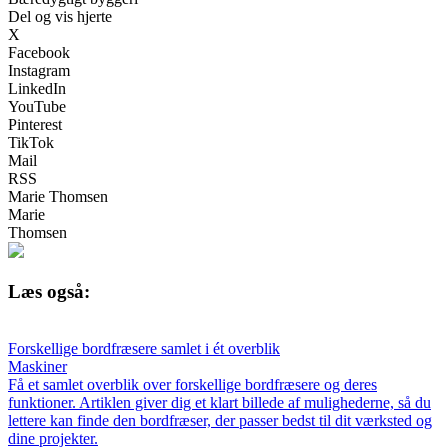
Del og vis hjerte
X
Facebook
Instagram
LinkedIn
YouTube
Pinterest
TikTok
Mail
RSS
Marie Thomsen
Marie
Thomsen
Læs også:
Forskellige bordfræsere samlet i ét overblik
Maskiner
Få et samlet overblik over forskellige bordfræsere og deres
funktioner. Artiklen giver dig et klart billede af mulighederne, så du
lettere kan finde den bordfræser, der passer bedst til dit værksted og
dine projekter.