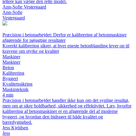
lettere kan vælge den rette model.
Ann-Sofie Vestergaard
Ann-Sofie
Vestergaard
Præcision i betonarbejdet: Derfor er kalibrering af betonmaskiner
afgørende for nøjagtige resultater
Korrekt kalibrering sikrer, at hver eneste betonblanding lever op til
kravene om styrke og kvalitet
Maskiner
Maskiner
Beton
Kalibrering
Byggeri
Kvalitetssikring
Maskinteknik
4 min
Præcision i betonarbejdet handler ikke kun om det synlige resultat,
men om at sikre holdbarhed, sikkerhed og effektivitet. Læs, hvorfor
kalibrering af betonmaskiner er en afgørende del af moderne
byggeri, og hvordan den bidrager til både kvalitet og
bæredygtighed.
Jess Kjeldsen
Jess